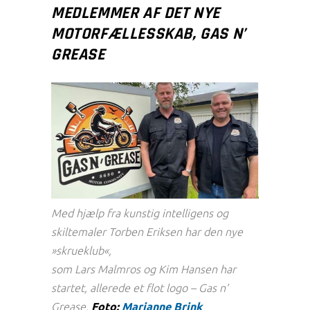
MEDLEMMER AF DET NYE
MOTORFÆLLESSKAB, GAS N’
GREASE
Med hjælp fra kunstig intelligens og
skiltemaler Torben Eriksen har den nye
»skrueklub«,
som Lars Malmros og Kim Hansen har
startet, allerede et flot logo – Gas n’
Grease.
Foto:
Marianne Brink