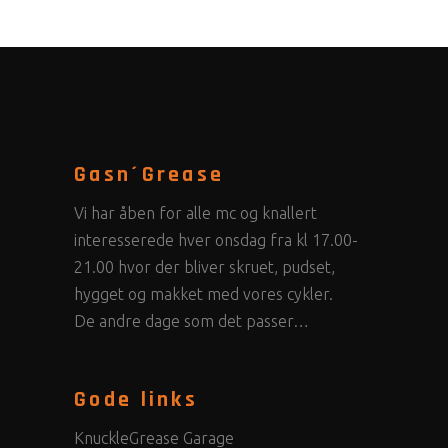
Gasn´Grease
Vi har åben for alle mc og knallert
interesserede hver onsdag fra kl 17.00-
21.00 hvor der bliver skruet, pudset,
hygget og makket med vores cykler.
De andre dage som det passer…
Gode links
KnuckleGrease Garage