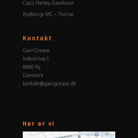
Cap’s Harley Davidsson
Rydbergs MC – Thorsø
Kontakt
Gasn’Grease
Industrivej 5
8680 Ry
Danmark
kontakt@gasngrease.dk
Her er vi